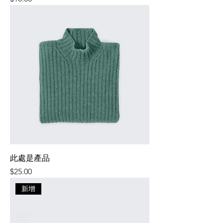
此處是產品
價格
$25.00
新增