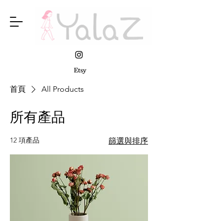
首頁
All Products
所有產品
12 項產品
篩選與排序