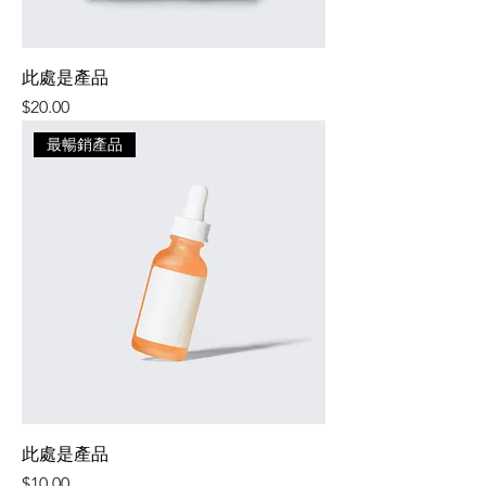
此處是產品
價格
$20.00
最暢銷產品
此處是產品
價格
$10.00